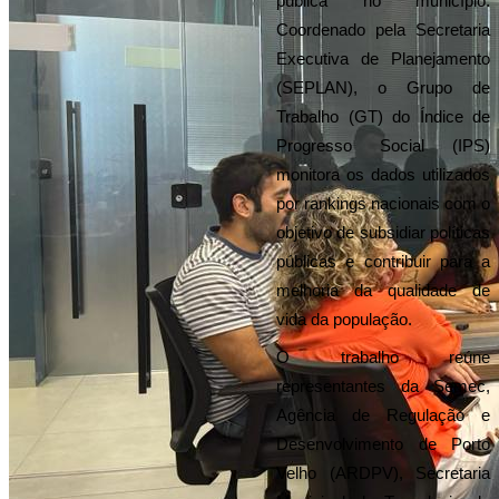
pública no município. 
Coordenado pela Secretaria 
Executiva de Planejamento 
(SEPLAN), o Grupo de 
Trabalho (GT) do Índice de 
Progresso Social (IPS) 
monitora os dados utilizados 
por rankings nacionais com o 
objetivo de subsidiar políticas 
públicas e contribuir para a 
melhoria da qualidade de 
vida da população.
O trabalho reúne 
representantes da Semec, 
Agência de Regulação e 
Desenvolvimento de Porto 
Velho (ARDPV), Secretaria 