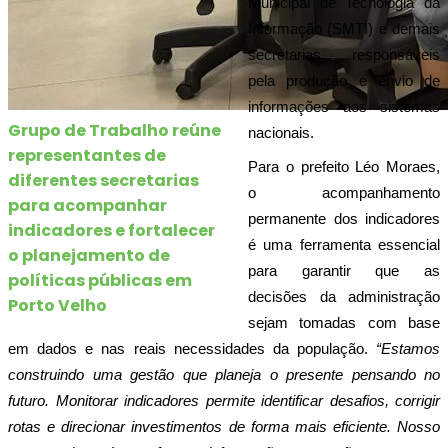
Municipal de Tecnologia da 
Informação (SMTI) e demais 
secretarias responsáveis 
pela produção e envio de 
informações aos sistemas 
Grupo de Trabalho reúne
nacionais.
representantes de
Para o prefeito Léo Moraes, 
diferentes secretarias
o acompanhamento 
para acompanhar
permanente dos indicadores 
indicadores e fortalecer
é uma ferramenta essencial 
o planejamento de
para garantir que as 
políticas públicas em
decisões da administração 
Porto Velho
sejam tomadas com base 
em dados e nas reais necessidades da população.
 “Estamos 
construindo uma gestão que planeja o presente pensando no 
futuro. Monitorar indicadores permite identificar desafios, corrigir 
rotas e direcionar investimentos de forma mais eficiente. Nosso 