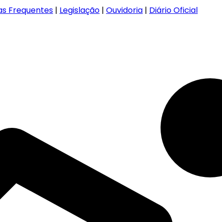
as Frequentes
|
Legislação
|
Ouvidoria
|
Diário Oficial