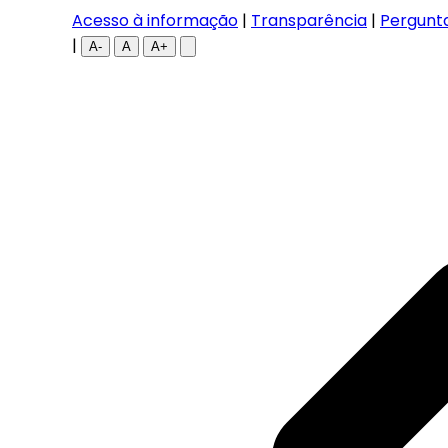
Acesso à informação
|
Transparência
|
Pergunt
|
A-
A
A+