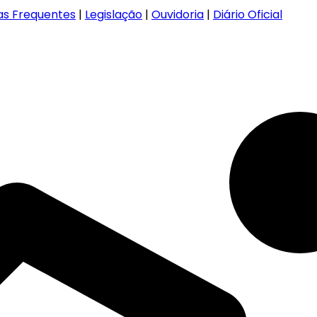
as Frequentes
|
Legislação
|
Ouvidoria
|
Diário Oficial