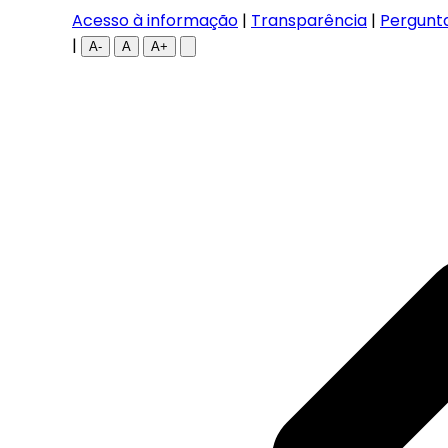
Acesso à informação
|
Transparência
|
Pergunt
|
A-
A
A+