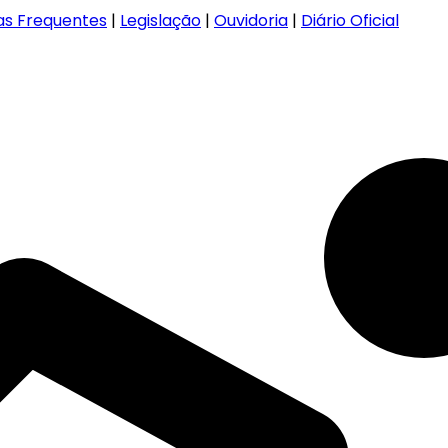
as Frequentes
|
Legislação
|
Ouvidoria
|
Diário Oficial