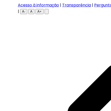
Acesso à informação
|
Transparência
|
Pergunt
|
A-
A
A+